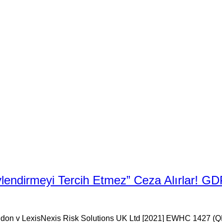
lendirmeyi Tercih Etmez” Ceza Alırlar! G
ondon v LexisNexis Risk Solutions UK Ltd [2021] EWHC 1427 (QB