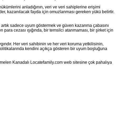
kümlerini anladığının, veri ve veri sahiplerine erişimi
 eder, kazanılacak fayda için omuzlanması gereken yükü belirtir.
lesi artık sadece uyum göstermek ve güven kazanma çabasını
para cezası ışığında, bir temsilci atanmaması, bir şirket için
ındır. Her veri sahibinin ve her veri koruma yetkilisinin,
 politikalarında kendini açıkça gösteren bir uyum boşluğuna
emelen Kanadalı Locatefamily.com web sitesine çok pahalıya