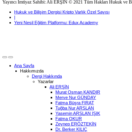
Yayıncı İmtiyaz Sahibi: Ali ERŞİN © 2021 Tüm Hakları Hukuk ve Biliş
Hukuk ve Bilişim Dergisi Kripto Varlık Özel Sayısı
|
Yeni Nesil Eğitim Platformu: Edux Academy
Ana Sayfa
Hakkımızda
Dergi Hakkında
Yazarlar
Ali ERŞİN
Murat Osman KANDIR
Merve Nur GÜNDAY
Fatma Büşra FIRAT
Tuğba Nur ARSLAN
Yasemin ARSLAN IŞIK
Fatma OKUR
Zeynep ERÖZTEKİN
Dr. Berker KILIÇ