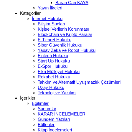
Baran Can KAYA
Yayın İlkeleri
Kategoriler
İnternet Hukuku
Bilişim Suçları
Kişisel Verilerin Korunması
Blockchain ve Kripto Paralar
E-Ticaret Hukuku
Siber Güvenlik Hukuku
Yapay Zeka ve Robot Hukuku
Fintech Hukuku
Start Up Hukuku
E-Spor Hukuku
Fikri Mülkiyet Hukuku
Rekabet Hukuku
Tahkim ve Alternatif Uyuşmazlık Çözümleri
Uzay Hukuku
Teknoloji ve Yazılım
İçerikler
Eğitimler
Sunumlar
KARAR İNCELEMELERİ
Gündem Yazıları
Bültenler
Kitap İncelemeleri