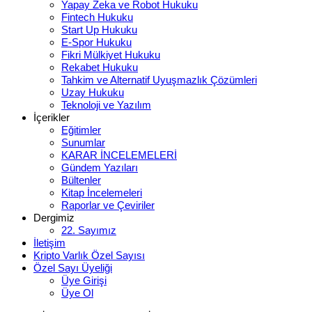
Yapay Zeka ve Robot Hukuku
Fintech Hukuku
Start Up Hukuku
E-Spor Hukuku
Fikri Mülkiyet Hukuku
Rekabet Hukuku
Tahkim ve Alternatif Uyuşmazlık Çözümleri
Uzay Hukuku
Teknoloji ve Yazılım
İçerikler
Eğitimler
Sunumlar
KARAR İNCELEMELERİ
Gündem Yazıları
Bültenler
Kitap İncelemeleri
Raporlar ve Çeviriler
Dergimiz
22. Sayımız
İletişim
Kripto Varlık Özel Sayısı
Özel Sayı Üyeliği
Üye Girişi
Üye Ol