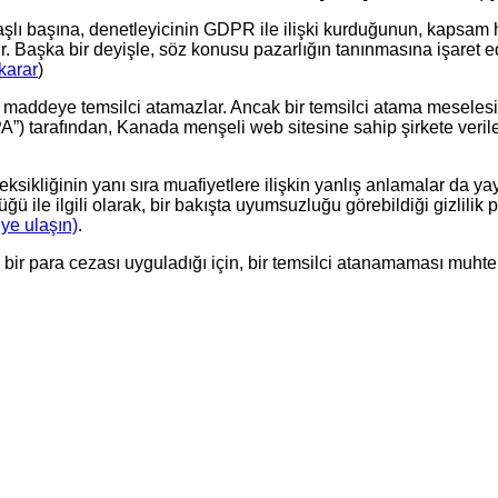
aşlı başına, denetleyicinin GDPR ile ilişki kurduğunun, kapsam hü
idir. Başka bir deyişle, söz konusu pazarlığın tanınmasına işaret
karar
)
 27. maddeye temsilci atamazlar. Ancak bir temsilci atama mese
”) tarafından, Kanada menşeli web sitesine sahip şirkete verilen 
ikliğinin yanı sıra muafiyetlere ilişkin yanlış anlamalar da yayg
 ile ilgili olarak, bir bakışta uyumsuzluğu görebildiği gizlilik
iye ulaşın)
.
ir para cezası uyguladığı için, bir temsilci atanamaması muht