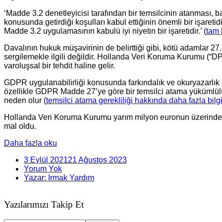
‘Madde 3.2 denetleyicisi tarafından bir temsilcinin atanması, b
konusunda getirdiği koşulları kabul ettiğinin önemli bir işaret
Madde 3.2 uygulamasının kabulü iyi niyetin bir işaretidir.’ (
tam 
Davalının hukuk müşavirinin de belirttiği gibi, kötü adamlar
sergilemekle ilgili değildir. Hollanda Veri Koruma Kurumu (“DPA
varoluşsal bir tehdit haline gelir.
GDPR uygulanabilirliği konusunda farkındalık ve okuryazarlık eks
özellikle GDPR Madde 27’ye göre bir temsilci atama yükümlülüğü
neden olur (
temsilci atama gerekliliği hakkında daha fazla bilg
Hollanda Veri Koruma Kurumu yarım milyon euronun üzerinde b
mal oldu.
Daha fazla oku
3 Eylül 2021
21 Ağustos 2023
Yorum Yok
Yazar: Irmak Yardım
Yazılarımızı Takip Et