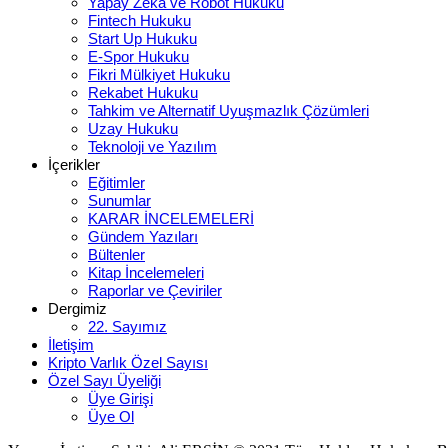
Yapay Zeka ve Robot Hukuku
Fintech Hukuku
Start Up Hukuku
E-Spor Hukuku
Fikri Mülkiyet Hukuku
Rekabet Hukuku
Tahkim ve Alternatif Uyuşmazlık Çözümleri
Uzay Hukuku
Teknoloji ve Yazılım
İçerikler
Eğitimler
Sunumlar
KARAR İNCELEMELERİ
Gündem Yazıları
Bültenler
Kitap İncelemeleri
Raporlar ve Çeviriler
Dergimiz
22. Sayımız
İletişim
Kripto Varlık Özel Sayısı
Özel Sayı Üyeliği
Üye Girişi
Üye Ol