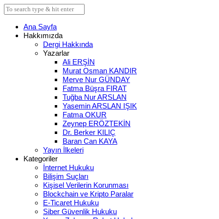
Ana Sayfa
Hakkımızda
Dergi Hakkında
Yazarlar
Ali ERŞİN
Murat Osman KANDIR
Merve Nur GÜNDAY
Fatma Büşra FIRAT
Tuğba Nur ARSLAN
Yasemin ARSLAN IŞIK
Fatma OKUR
Zeynep ERÖZTEKİN
Dr. Berker KILIÇ
Baran Can KAYA
Yayın İlkeleri
Kategoriler
İnternet Hukuku
Bilişim Suçları
Kişisel Verilerin Korunması
Blockchain ve Kripto Paralar
E-Ticaret Hukuku
Siber Güvenlik Hukuku