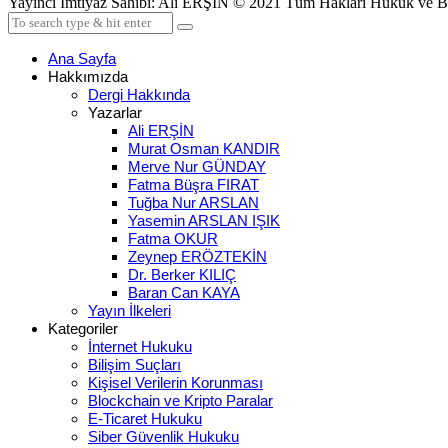
Yayıncı İmtiyaz Sahibi: Ali ERŞİN © 2021 Tüm Hakları Hukuk ve Biliş
Ana Sayfa
Hakkımızda
Dergi Hakkında
Yazarlar
Ali ERŞİN
Murat Osman KANDIR
Merve Nur GÜNDAY
Fatma Büşra FIRAT
Tuğba Nur ARSLAN
Yasemin ARSLAN IŞIK
Fatma OKUR
Zeynep ERÖZTEKİN
Dr. Berker KILIÇ
Baran Can KAYA
Yayın İlkeleri
Kategoriler
İnternet Hukuku
Bilişim Suçları
Kişisel Verilerin Korunması
Blockchain ve Kripto Paralar
E-Ticaret Hukuku
Siber Güvenlik Hukuku