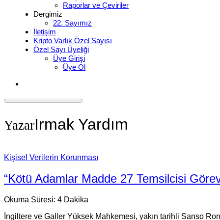
Raporlar ve Çeviriler
Dergimiz
22. Sayımız
İletişim
Kripto Varlık Özel Sayısı
Özel Sayı Üyeliği
Üye Girişi
Üye Ol
Irmak Yardım
Yazar
Kişisel Verilerin Korunması
“Kötü Adamlar Madde 27 Temsilcisi Görev
Okuma Süresi:
4
Dakika
İngiltere ve Galler Yüksek Mahkemesi, yakın tarihli Sanso R