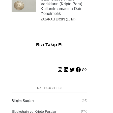
Varlıkların (Kripto Para)
Kullanılmamasına Dair
Yönetmelik
YAZARALI ERŞİN (LL.M.)
Bizi Takip Et
Instagram
LinkedIn
Twitter
Facebook
HvB WhatsApp Grubu
KATEGORILER
(64)
Bilişim Suçları
(122)
Blockchain ve Kripto Paralar