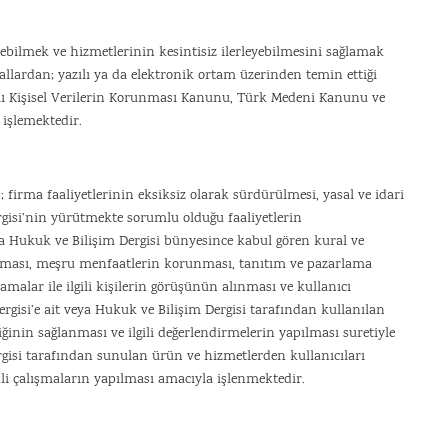
irebilmek ve hizmetlerinin kesintisiz ilerleyebilmesini sağlamak
anallardan; yazılı ya da elektronik ortam üzerinden temin ettiği
ayılı Kişisel Verilerin Korunması Kanunu, Türk Medeni Kanunu ve
işlemektedir.
; firma faaliyetlerinin eksiksiz olarak sürdürülmesi, yasal ve idari
isi’nin yürütmekte sorumlu olduğu faaliyetlerin
ya Hukuk ve Bilişim Dergisi bünyesince kabul gören kural ve
tılması, meşru menfaatlerin korunması, tanıtım ve pazarlama
lamalar ile ilgili kişilerin görüşünün alınması ve kullanıcı
isi’e ait veya Hukuk ve Bilişim Dergisi tarafından kullanılan
iğinin sağlanması ve ilgili değerlendirmelerin yapılması suretiyle
rgisi tarafından sunulan ürün ve hizmetlerden kullanıcıları
li çalışmaların yapılması amacıyla işlenmektedir.