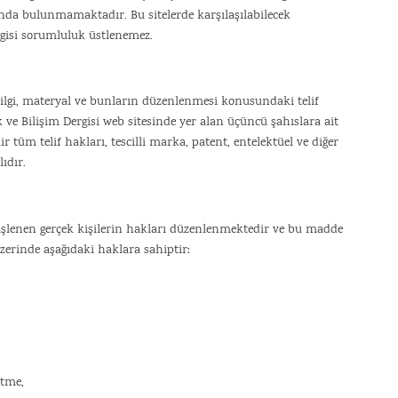
tında bulunmamaktadır. Bu sitelerde karşılaşılabilecek
isi sorumluluk üstlenemez.
ilgi, materyal ve bunların düzenlenmesi konusundaki telif
k ve Bilişim Dergisi web sitesinde yer alan üçüncü şahıslara ait
r tüm telif hakları, tescilli marka, patent, entelektüel ve diğer
ıdır.
 işlenen gerçek kişilerin hakları düzenlenmektedir ve bu madde
zerinde aşağıdaki haklara sahiptir:
etme,