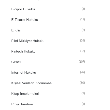
(5)
E-Spor Hukuku
(18)
E-Ticaret Hukuku
(2)
English
(55)
Fikri Mülkiyet Hukuku
(18)
Fintech Hukuku
(107)
Genel
(76)
İnternet Hukuku
(86)
Kişisel Verilerin Korunması
(9)
Kitap İncelemeleri
(1)
Proje Tanıtımı