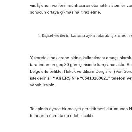
viii. İşlenen verilerin münhasıran otomatik sistemler vas
sonucun ortaya çıkmasına itiraz etme,
Kişisel verilerin kanuna aykırı olarak işlenmesi s
Yukarıdaki haklardan birinin kullanılması amaçlı olarak 
tarafından en geç 30 gün içerisinde karşılanacaktır. B
belgelerle birlikte; Hukuk ve Bilişim Dergisi’e (Veri Soru
isteklerinizi,
“ Ali ERŞİN”e “05413169621” telefon v
yapabilirsiniz.
Taleplerin ayrıca bir maliyet gerektirmesi durumunda H
tutarlarda ücret talep edebilecektir.