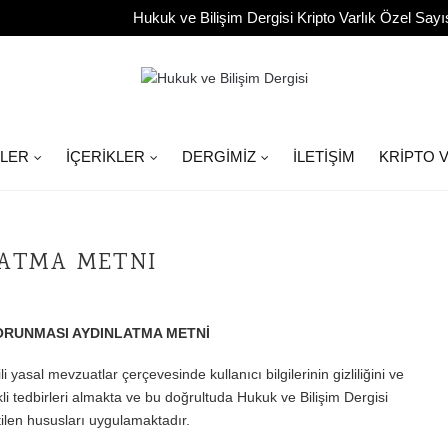
Hukuk ve Bilişim Dergisi Kripto Varlık Özel Sayı
ILER
İÇERIKLER
DERGIMIZ
İLETIŞIM
KRIPTO V
ATMA METNİ
 KORUNMASI AYDINLATMA METNİ
i yasal mevzuatlar çerçevesinde kullanıcı bilgilerinin gizliliğini ve
 tedbirleri almakta ve bu doğrultuda Hukuk ve Bilişim Dergisi
ilen hususları uygulamaktadır.