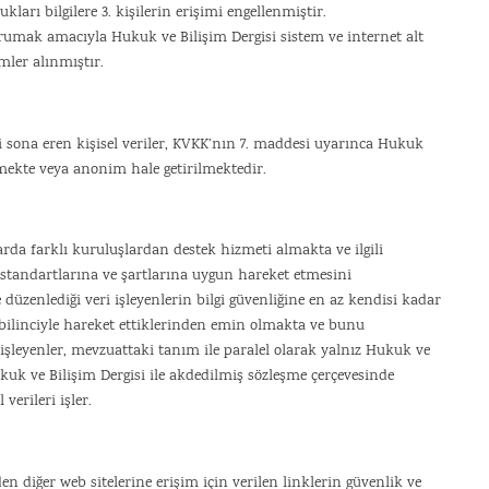
ları bilgilere 3. kişilerin erişimi engellenmiştir.
 korumak amacıyla Hukuk ve Bilişim Dergisi sistem ve internet alt
mler alınmıştır.
sona eren kişisel veriler, KVKK’nın 7. maddesi uyarınca Hukuk
lmekte veya anonim hale getirilmektedir.
rda farklı kuruluşlardan destek hizmeti almakta ve ilgili
k standartlarına ve şartlarına uygun hareket etmesini
düzenlediği veri işleyenlerin bilgi güvenliğine en az kendisi kadar
ilinciyle hareket ettiklerinden emin olmakta ve bunu
işleyenler, mevzuattaki tanım ile paralel olarak yalnız Hukuk ve
kuk ve Bilişim Dergisi ile akdedilmiş sözleşme çerçevesinde
erileri işler.
en diğer web sitelerine erişim için verilen linklerin güvenlik ve