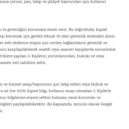
nızca yorum, yazı, talep ve şikâyet başvuruları için kullanıcı
ğini ve güvenliğini korumaya önem verir. Bu doğrultuda, kişisel
karşı korumak için gerekli teknik ve idari güvenlik önlemleri alınır.
r web sitelerine erişim için verilen bağlantıların güvenlik ve
 sonucu karşılaşılabilecek maddi veya manevi kayıplarda sorumluluk
eriklere yapılan 3. Kişilerin yorumlarından, hukuki ve cezai
men veri sahibine aittir.
ün ve hizmet satışı/başvurusu için talep edilen veya Hukuk ve
 ait her türlü kişisel bilgi, kullanıcı onayı olmadan 3. Kişilerle
nıcı bilgilerine erişme yetkisi bulunan yasal kurumlar ve
bilgileri paylaşılabilecektir. Bu kapsamda, zorunlu olarak Google
r.