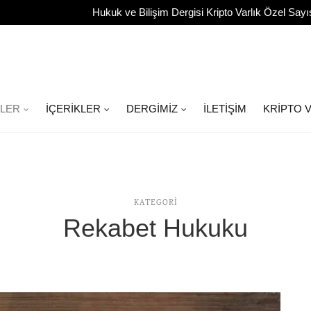
Hukuk ve Bilişim Dergisi Kripto Varlık Özel Sayı
ILER
İÇERIKLER
DERGIMIZ
İLETIŞIM
KRIPTO V
KATEGORI
Rekabet Hukuku