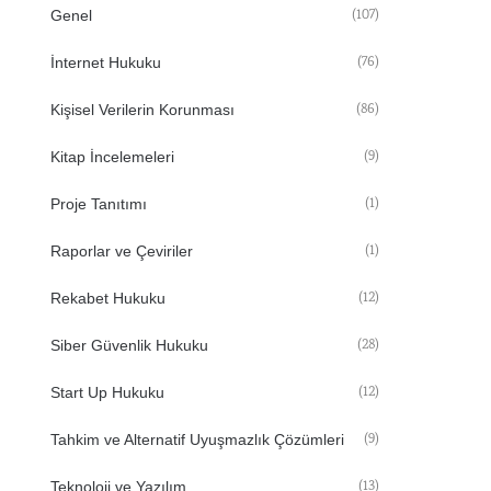
(107)
Genel
(76)
İnternet Hukuku
(86)
Kişisel Verilerin Korunması
(9)
Kitap İncelemeleri
(1)
Proje Tanıtımı
(1)
Raporlar ve Çeviriler
(12)
Rekabet Hukuku
(28)
Siber Güvenlik Hukuku
(12)
Start Up Hukuku
(9)
Tahkim ve Alternatif Uyuşmazlık Çözümleri
(13)
Teknoloji ve Yazılım