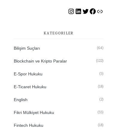
Instagram
LinkedIn
Twitter
Facebook
HvB WhatsApp Grubu
KATEGORILER
(64)
Bilişim Suçları
(122)
Blockchain ve Kripto Paralar
(5)
E-Spor Hukuku
(18)
E-Ticaret Hukuku
(2)
English
(55)
Fikri Mülkiyet Hukuku
(18)
Fintech Hukuku