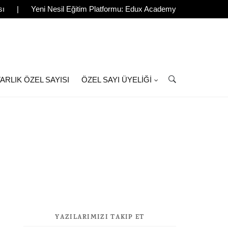
sı
|
Yeni Nesil Eğitim Platformu: Edux Academy
ARLIK ÖZEL SAYISI
ÖZEL SAYI ÜYELIĞI
YAZILARIMIZI TAKIP ET