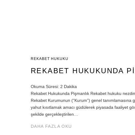
REKABET HUKUKU
REKABET HUKUKUNDA PI
Okuma Süresi:
2
Dakika
Rekabet Hukukunda Pişmanlık Rekabet hukuku nezdinde e
Rekabet Kurumunun (“Kurum”) genel tanımlamasına göre
yahut kısıtlamak amacı güdülerek piyasada faaliyet gö
şekilde gerçekleştirilen…
DAHA FAZLA OKU