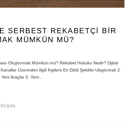
 VE SERBEST REKABETÇI BIR
MAK MÜMKÜN MÜ?
Sahası Oluşturmak Mümkün mü? Rekabet Hukuku Nedir? Dijital
anallar Üzerinden İlgili Kişilere En Etkili Şekilde Ulaştırmak 2.
n Yeni Araçlar 5. Yeni…
ÜRÜŞAN