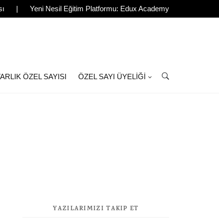
sı
|
Yeni Nesil Eğitim Platformu: Edux Academy
ARLIK ÖZEL SAYISI
ÖZEL SAYI ÜYELIĞI
YAZILARIMIZI TAKIP ET