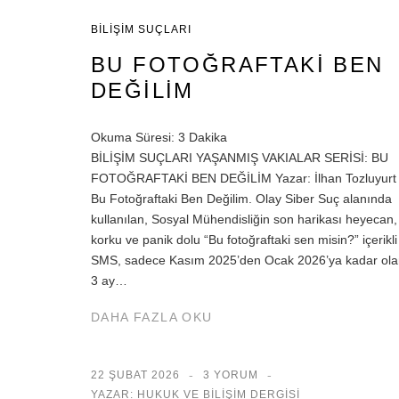
BILIŞIM SUÇLARI
BU FOTOĞRAFTAKİ BEN
DEĞİLİM
Okuma Süresi:
3
Dakika
BİLİŞİM SUÇLARI YAŞANMIŞ VAKIALAR SERİSİ: BU
FOTOĞRAFTAKİ BEN DEĞİLİM Yazar: İlhan Tozluyurt
Bu Fotoğraftaki Ben Değilim. Olay Siber Suç alanında
kullanılan, Sosyal Mühendisliğin son harikası heyecan,
korku ve panik dolu “Bu fotoğraftaki sen misin?” içerikli
SMS, sadece Kasım 2025’den Ocak 2026’ya kadar ola
3 ay…
DAHA FAZLA OKU
22 ŞUBAT 2026
3 YORUM
YAZAR: HUKUK VE BILIŞIM DERGISI