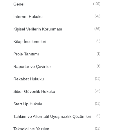
(107)
Genel
(76)
İnternet Hukuku
(86)
Kişisel Verilerin Korunması
(9)
Kitap İncelemeleri
(1)
Proje Tanıtımı
(1)
Raporlar ve Çeviriler
(12)
Rekabet Hukuku
(28)
Siber Güvenlik Hukuku
(12)
Start Up Hukuku
(9)
Tahkim ve Alternatif Uyuşmazlık Çözümleri
(12)
Teknoloji ve Yazılım