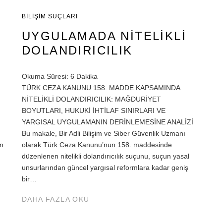
BILIŞIM SUÇLARI
UYGULAMADA NITELIKLI
DOLANDIRICILIK
Okuma Süresi:
6
Dakika
TÜRK CEZA KANUNU 158. MADDE KAPSAMINDA
NİTELİKLİ DOLANDIRICILIK: MAĞDURİYET
BOYUTLARI, HUKUKİ İHTİLAF SINIRLARI VE
YARGISAL UYGULAMANIN DERİNLEMESİNE ANALİZİ
Bu makale, Bir Adli Bilişim ve Siber Güvenlik Uzmanı
n
olarak Türk Ceza Kanunu’nun 158. maddesinde
düzenlenen nitelikli dolandırıcılık suçunu, suçun yasal
unsurlarından güncel yargısal reformlara kadar geniş
bir…
DAHA FAZLA OKU