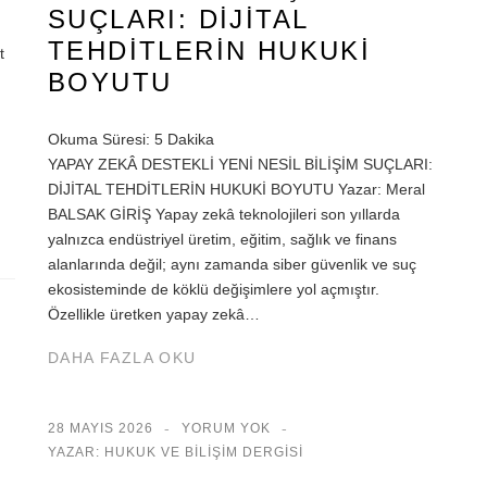
SUÇLARI: DİJİTAL
TEHDİTLERİN HUKUKİ
t
BOYUTU
Okuma Süresi:
5
Dakika
YAPAY ZEKÂ DESTEKLİ YENİ NESİL BİLİŞİM SUÇLARI:
DİJİTAL TEHDİTLERİN HUKUKİ BOYUTU Yazar: Meral
BALSAK GİRİŞ Yapay zekâ teknolojileri son yıllarda
yalnızca endüstriyel üretim, eğitim, sağlık ve finans
alanlarında değil; aynı zamanda siber güvenlik ve suç
ekosisteminde de köklü değişimlere yol açmıştır.
Özellikle üretken yapay zekâ…
DAHA FAZLA OKU
28 MAYIS 2026
YORUM YOK
YAZAR: HUKUK VE BILIŞIM DERGISI