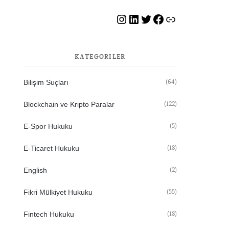
Instagram
LinkedIn
Twitter
Facebook
HvB WhatsApp Grubu
KATEGORILER
(64)
Bilişim Suçları
(122)
Blockchain ve Kripto Paralar
(5)
E-Spor Hukuku
(18)
E-Ticaret Hukuku
(2)
English
(55)
Fikri Mülkiyet Hukuku
(18)
Fintech Hukuku