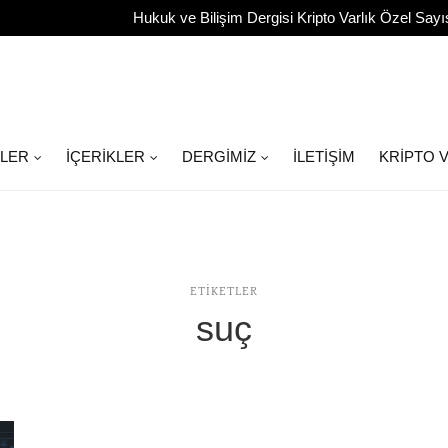
Hukuk ve Bilişim Dergisi Kripto Varlık Özel Sayı
ILER
İÇERIKLER
DERGIMIZ
İLETIŞIM
KRIPTO V
ETIKETLER
suç